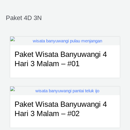
a
r
Paket 4D 3N
i
u
n
t
Paket Wisata Banyuwangi 4
u
Hari 3 Malam – #01
k
:
Paket Wisata Banyuwangi 4
Hari 3 Malam – #02