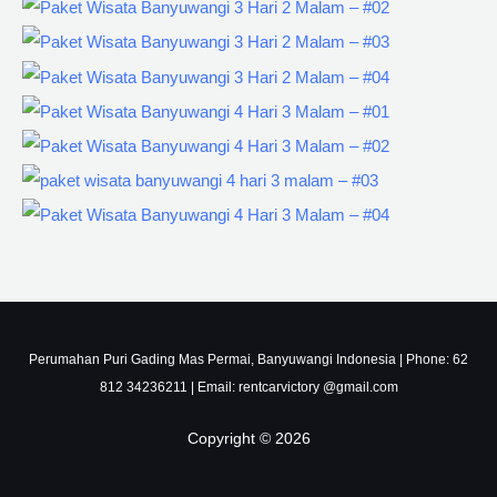
Perumahan Puri Gading Mas Permai, Banyuwangi Indonesia | Phone: 62
812 34236211 | Email: rentcarvictory @gmail.com
Copyright © 2026