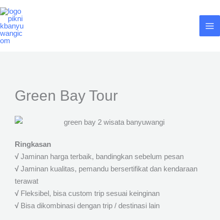
Lewati
ke
konten
Green Bay Tour
Ringkasan
√
Jaminan harga terbaik, bandingkan sebelum pesan
√
Jaminan kualitas, pemandu bersertifikat dan kendaraan
terawat
√
Fleksibel, bisa custom trip sesuai keinginan
√
Bisa dikombinasi dengan trip / destinasi lain