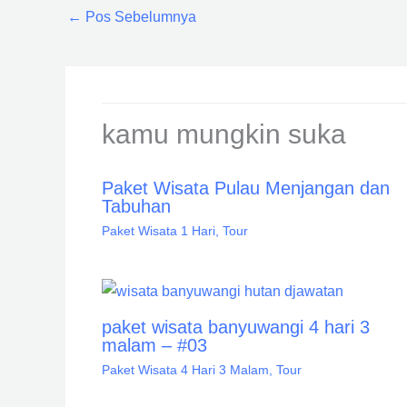
←
Pos Sebelumnya
kamu mungkin suka
Paket Wisata Pulau Menjangan dan
Tabuhan
Paket Wisata 1 Hari
,
Tour
paket wisata banyuwangi 4 hari 3
malam – #03
Paket Wisata 4 Hari 3 Malam
,
Tour