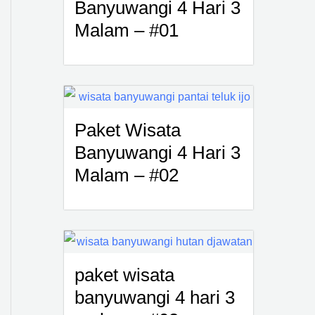
Banyuwangi 4 Hari 3
:
Malam – #01
Paket Wisata
Banyuwangi 4 Hari 3
Malam – #02
paket wisata
banyuwangi 4 hari 3