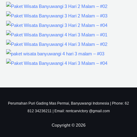
Perumahan Puri Gading Mas Permai, Banyuwangi Indonesia | Phone: 62
812 34236211 | Email: rentcarvictory @gmail.com
Copyright © 2026