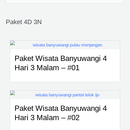
a
r
Paket 4D 3N
i
u
n
t
Paket Wisata Banyuwangi 4
u
Hari 3 Malam – #01
k
:
Paket Wisata Banyuwangi 4
Hari 3 Malam – #02