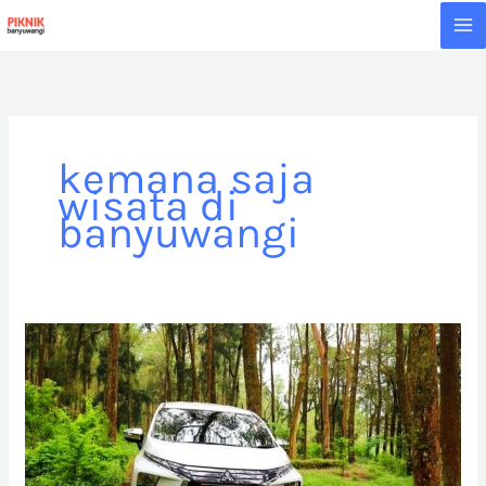
Lewati
ke
konten
kemana saja
wisata di
banyuwangi
Wisata
di
banyuwangi
kemana
saja?