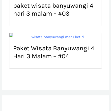
paket wisata banyuwangi 4
hari 3 malam – #03
Paket Wisata Banyuwangi 4
Hari 3 Malam – #04