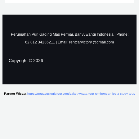
Perumahan Puri Gading Mas Permai, Banyuwangi Indonesia | Phone:
62 812 34236211 | Email: rentcarvictory @gmail.com
Copyright © 2026
Partner Wisata
https://pegasusjogjatour.com/paket-wisata-tour-rombongan-jogja-study-tour/