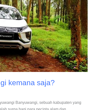
gi kemana saja?
nyuwangi Banyuwangi, sebuah kabupaten yang
dalah surga bagi para pecinta alam dan