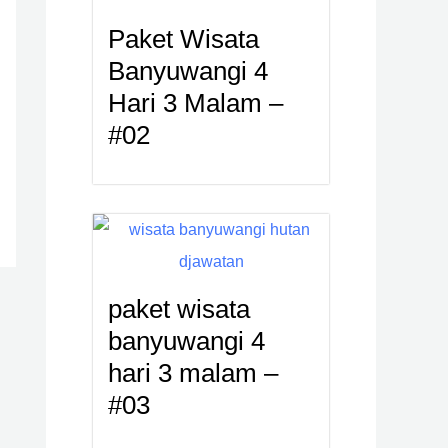
Paket Wisata
Banyuwangi 4
Hari 3 Malam –
#02
paket wisata
banyuwangi 4
hari 3 malam –
#03