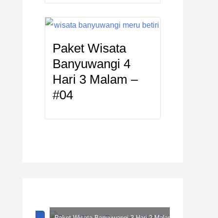
Paket Wisata
Banyuwangi 4
Hari 3 Malam –
#04
Paket Wisata Banyuwangi 3 Hari 2 Malam
Paket Wisata 