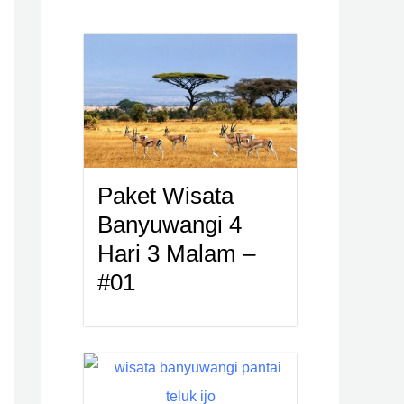
k
:
Paket Wisata
Banyuwangi 4
Hari 3 Malam –
#01